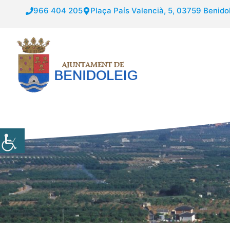
Saltar
966 404 205
Plaça País Valencià, 5, 03759 Benidol
al
contenido