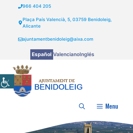
Saltar
966 404 205
al
contenido
Plaça País Valencià, 5, 03759 Benidoleig,
Alicante
ajuntamentbenidoleig@aixa.com
Español
Valenciano
Inglés
Menu