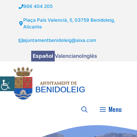
Saltar
966 404 205
al
contenido
Plaça País Valencià, 5, 03759 Benidoleig,
Alicante
ajuntamentbenidoleig@aixa.com
Español
Valenciano
Inglés
Menu