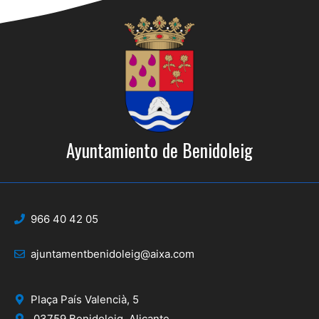
Ayuntamiento de Benidoleig
966 40 42 05
ajuntamentbenidoleig@aixa.com
Plaça País Valencià, 5
03759 Benidoleig, Alicante.