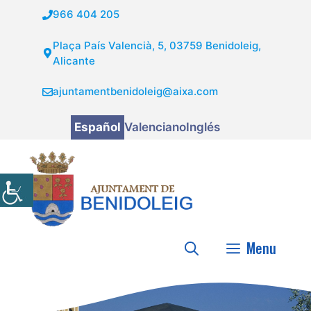
Saltar
966 404 205
al
contenido
Plaça País Valencià, 5, 03759 Benidoleig,
Alicante
ajuntamentbenidoleig@aixa.com
Español
Valenciano
Inglés
Menu