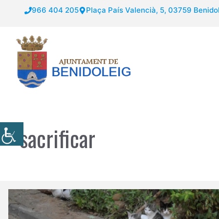
Saltar
966 404 205
Plaça País Valencià, 5, 03759 Benidol
al
contenido
sacrificar