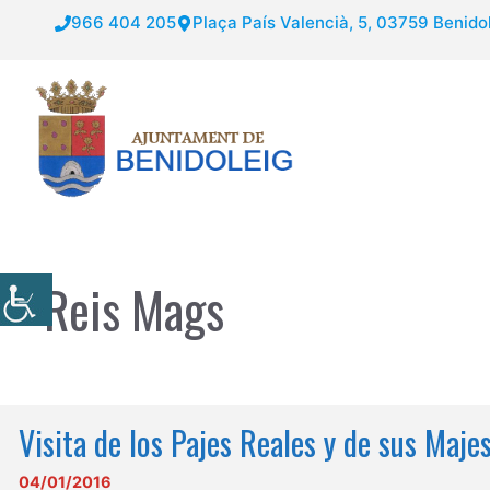
Saltar
966 404 205
Plaça País Valencià, 5, 03759 Benidol
al
contenido
Reis Mags
Visita de los Pajes Reales y de sus Maj
04/01/2016