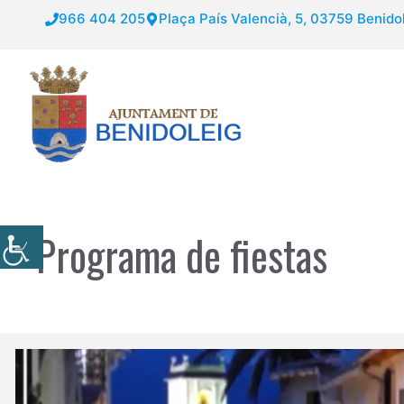
Saltar
966 404 205
Plaça País Valencià, 5, 03759 Benidol
al
contenido
Programa de fiestas