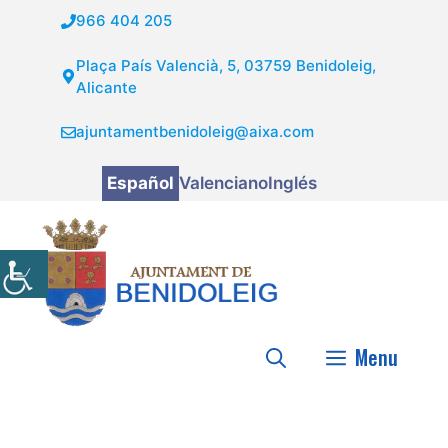
Saltar
966 404 205
al
contenido
Plaça País Valencià, 5, 03759 Benidoleig,
Alicante
ajuntamentbenidoleig@aixa.com
Español
Valenciano
Inglés
Menu