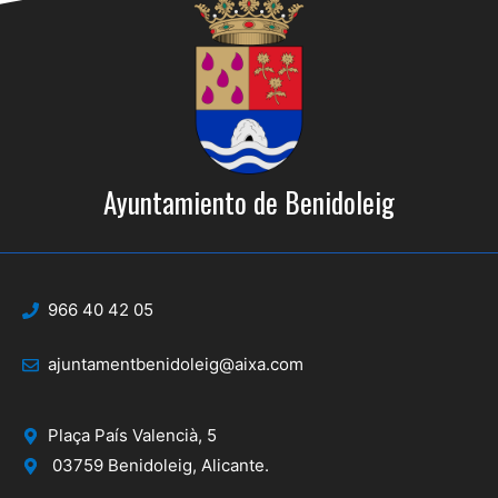
Ayuntamiento de Benidoleig
966 40 42 05
ajuntamentbenidoleig@aixa.com
Plaça País Valencià, 5
03759 Benidoleig, Alicante.