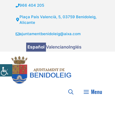
Saltar
966 404 205
al
contenido
Plaça País Valencià, 5, 03759 Benidoleig,
Alicante
ajuntamentbenidoleig@aixa.com
Español
Valenciano
Inglés
Menu