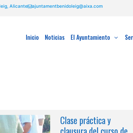
eig, Alicante
ajuntamentbenidoleig@aixa.com
Inicio
Noticias
El Ayuntamiento
Ser
Clase práctica y
clausura del curso de