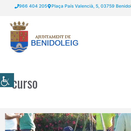
Saltar
966 404 205
Plaça País Valencià, 5, 03759 Benidol
al
contenido
curso