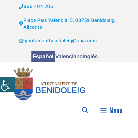
Saltar
966 404 205
al
contenido
Plaça País Valencià, 5, 03759 Benidoleig,
Alicante
ajuntamentbenidoleig@aixa.com
Español
Valenciano
Inglés
Menu