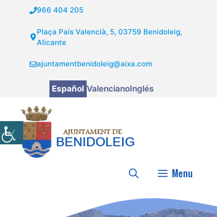
Saltar
966 404 205
al
contenido
Plaça País Valencià, 5, 03759 Benidoleig,
Alicante
ajuntamentbenidoleig@aixa.com
Español
Valenciano
Inglés
Menu