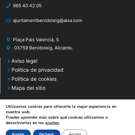
966 40 42 05
ajuntamentbenidoleig@aixa.com
Plaça País Valencià, 5
03759 Benidoleig, Alicante.
Aviso legal
Política de privacidad
Política de cookies
Mapa del sitio
Utilizamos cookies para ofrecerte la mejor experiencia en
nuestra web.
Puedes aprender más sobre qué cookies utilizamos o
© 2025 Web desarrollada por el Servicio de Informática de Diputación de
desactivarlas en los
ajustes
.
Alicante
Aceptar
Rechazar
Ajustes