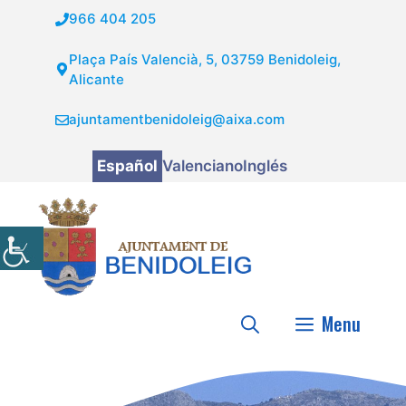
Saltar
966 404 205
al
contenido
Plaça País Valencià, 5, 03759 Benidoleig,
Alicante
ajuntamentbenidoleig@aixa.com
Español
Valenciano
Inglés
Menu