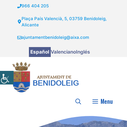
Saltar
966 404 205
al
contenido
Plaça País Valencià, 5, 03759 Benidoleig,
Alicante
ajuntamentbenidoleig@aixa.com
Español
Valenciano
Inglés
Menu