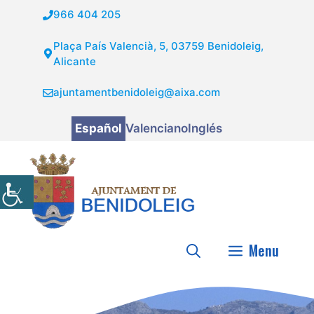
Saltar
966 404 205
al
contenido
Plaça País Valencià, 5, 03759 Benidoleig,
Alicante
ajuntamentbenidoleig@aixa.com
Español
Valenciano
Inglés
Menu