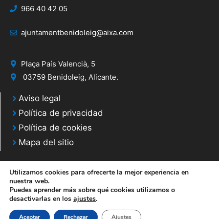
966 40 42 05
ajuntamentbenidoleig@aixa.com
Plaça País Valencià, 5
03759 Benidoleig, Alicante.
Aviso legal
Política de privacidad
Política de cookies
Mapa del sitio
Utilizamos cookies para ofrecerte la mejor experiencia en
nuestra web.
Puedes aprender más sobre qué cookies utilizamos o
© 2025 Web desarrollada por el Servicio de Informática de Diputación de
desactivarlas en los
ajustes
.
Alicante
Aceptar
Rechazar
Ajustes