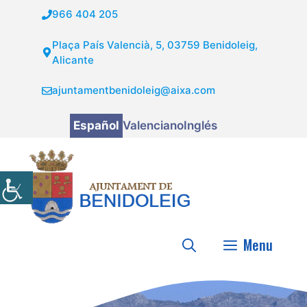
Saltar
966 404 205
al
contenido
Plaça País Valencià, 5, 03759 Benidoleig,
Alicante
ajuntamentbenidoleig@aixa.com
Español
Valenciano
Inglés
Menu