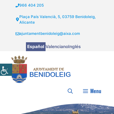
Saltar
966 404 205
al
contenido
Plaça País Valencià, 5, 03759 Benidoleig,
Alicante
ajuntamentbenidoleig@aixa.com
Español
Valenciano
Inglés
Menu