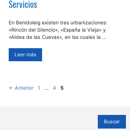
Servicios
En Benidoleig existen tres urbanizaciones:
«Rincón del Silencio», «España la Vieja» y
«Aldea de las Cuevas», en las cuales la …
Leer más
Página
Página
Página
←
Anterior
1
…
4
5
Buscar