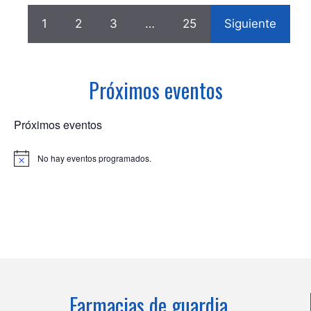
1
2
3
…
25
Siguiente
Próximos eventos
Próximos eventos
No hay eventos programados.
A
v
i
s
o
Farmacias de guardia