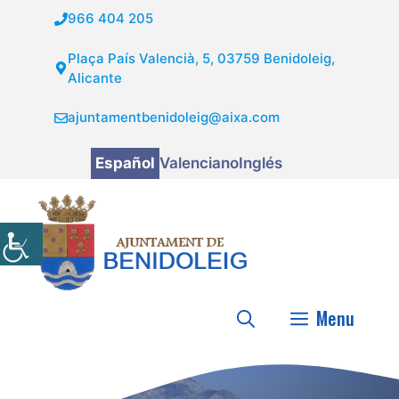
Saltar
966 404 205
al
contenido
Plaça País Valencià, 5, 03759 Benidoleig,
Alicante
ajuntamentbenidoleig@aixa.com
Español
Valenciano
Inglés
Menu